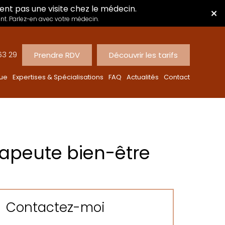
ent pas une visite chez le médecin.
×
nt. Parlez-en avec votre médecin.
63 29
Prendre RDV
Découvrir les tarifs
que
Expertises & Spécialisations
FAQ
Actualités
Contact
rapeute bien-être
Contactez-moi