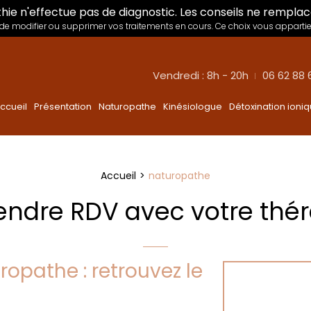
hie n'effectue pas de diagnostic. Les conseils ne remplac
e modifier ou supprimer vos traitements en cours. Ce choix vous appartie
Vendredi : 8h - 20h
06 62 88 
ccueil
Présentation
Naturopathe
Kinésiologue
Détoxination ioni
Accueil
naturopathe
endre RDV avec votre thé
opathe : retrouvez le