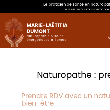
Le praticien de santé en naturopat
Il ne vous sera jamais demandé d
A
Naturopathe : pr
Prendre RDV avec un natur
bien-être