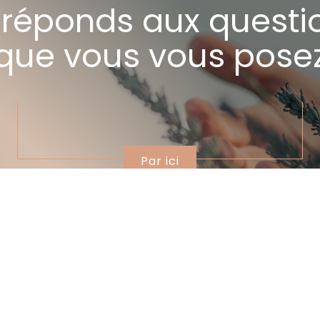
 réponds aux questi
que vous vous pose
Par ici
Mon savoir-faire
06 62 88 63 29
2 Jeanlaive, 33720 Barsac