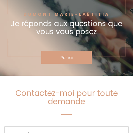
DUMONT MARIE-LAËTITIA
Je réponds aux questions
que
vous vous posez
Par ici
Contactez-moi pour toute
demande