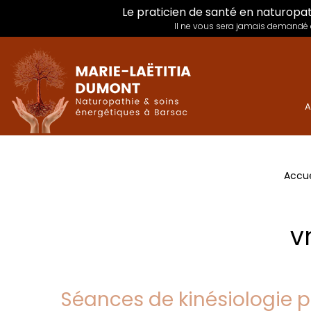
Le praticien de santé en naturopat
Il ne vous sera jamais demandé d
A
Accue
v
Séances de kinésiologie p