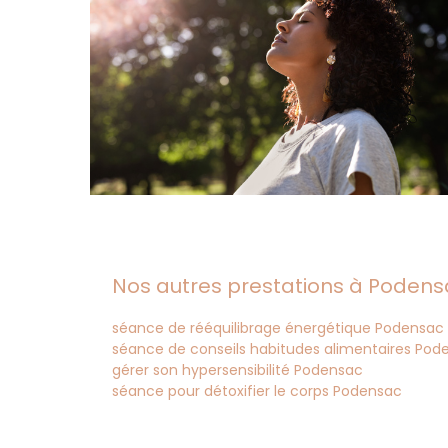
Nos autres prestations à Podensa
séance de rééquilibrage énergétique Podensac
séance de conseils habitudes alimentaires Pod
gérer son hypersensibilité Podensac
séance pour détoxifier le corps Podensac