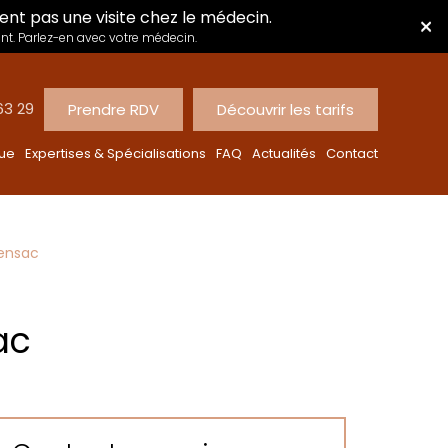
ent pas une visite chez le médecin.
×
nt. Parlez-en avec votre médecin.
63 29
Prendre RDV
Découvrir les tarifs
que
Expertises & Spécialisations
FAQ
Actualités
Contact
densac
ac