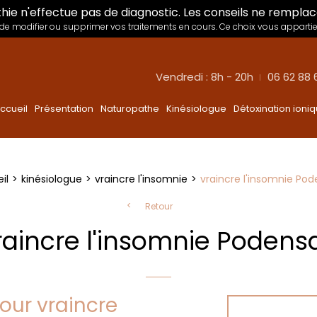
hie n'effectue pas de diagnostic. Les conseils ne remplac
e modifier ou supprimer vos traitements en cours. Ce choix vous appartie
Vendredi : 8h - 20h
06 62 88 
ccueil
Présentation
Naturopathe
Kinésiologue
Détoxination ioni
il
kinésiologue
vraincre l'insomnie
vraincre l'insomnie Po
Retour
raincre l'insomnie Podens
our vraincre