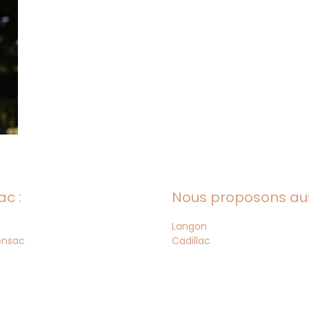
c :
Nous proposons auss
Langon
ensac
Cadillac