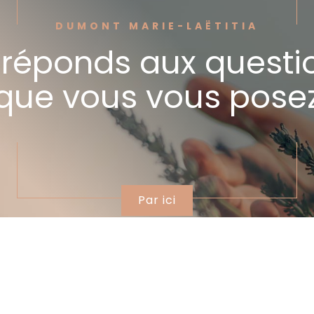
DUMONT MARIE-LAËTITIA
 réponds aux questi
que vous vous pose
Par ici
Mon savoir-faire